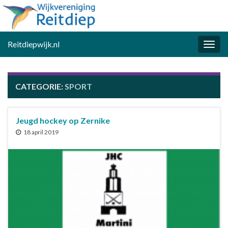
Reitdiepwijk.nl
Togg
navig
CATEGORIE:
SPORT
Jeugd hockey op Zernike
18 april 2019