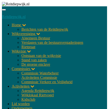
Toggle
navigatie
Reitdiepwijk.nl
Home
Berichten van de Reitdiepwijk
Wijkvereniging
Algemeen Bestuur
Verslagen van de bestuursvergaderingen
Rietpraat
Wijkvisie
Ontstaan van de wijkvisie
Stand van zaken
De groene enclave
Commissies
Commissie Waterbeheer
Activiteiten Commissie
Commissie Verkeer en Veiligheid
Activiteiten
Agenda Reitdiepwijk
Wijklokaal Rietvogel
Kidsclub
Lid worden
Ondernemers