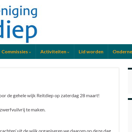
Commissies
Activiteiten
Lid worden
Ondern
or de gehele wijk Reitdiep op zaterdag 28 maart!
werfvuilvrij te maken.
rachten’ uit de wijk organiseren we daarom op deze dag