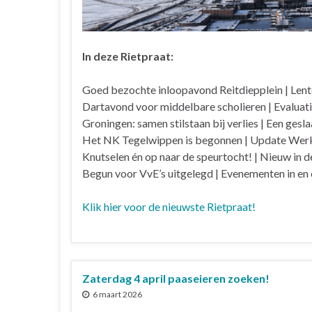
In deze Rietpraat:
Goed bezochte inloopavond Reitdiepplein | Lentek
Dartavond voor middelbare scholieren | Evalua
Groningen: samen stilstaan bij verlies | Een ges
Het NK Tegelwippen is begonnen | Update Werkg
Knutselen én op naar de speurtocht! | Nieuw in de
Begun voor VvE’s uitgelegd | Evenementen in en
Klik hier voor de nieuwste Rietpraat!
Zaterdag 4 april paaseieren zoeken!
6 maart 2026