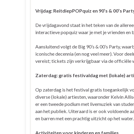
Vrijdag: ReitdiepPOPquiz en 90’s & 00’s Party
De vrijdagavond staat in het teken van de allere
interactieve popquiz waar je met je vrienden en 
Aansluitend volgt de Big 90’s & 00’s Party, waar
iconische decennia (en nog veel meer). Voor de
vereist; tickets zijn verkrijgbaar via de officiële
Zaterdag: gratis festivaldag met (lokale) art
Op zaterdag is het festival gratis toegankelijk
diverse (lokale) artiesten, waaronder Kelvin All
er een tweede podium met livemuziek van studen
aan het publiek. Uiteraard is er ook voldoende 
en barren met een prachtig uitzicht op het water.
Activiteiten voor kinderen en families