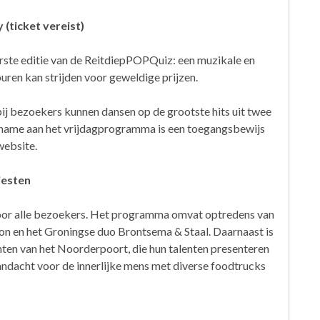
 (ticket vereist)
erste editie van de ReitdiepPOPQuiz: een muzikale en
buren kan strijden voor geweldige prijzen.
bij bezoekers kunnen dansen op de grootste hits uit twee
elname aan het vrijdagprogramma is een toegangsbewijs
 website.
iesten
 voor alle bezoekers. Het programma omvat optredens van
ison en het Groningse duo Brontsema & Staal. Daarnaast is
ten van het Noorderpoort, die hun talenten presenteren
aandacht voor de innerlijke mens met diverse foodtrucks