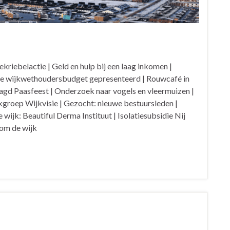
riebelactie | Geld en hulp bij een laag inkomen |
tie wijkwethoudersbudget gepresenteerd | Rouwcafé in
laagd Paasfeest | Onderzoek naar vogels en vleermuizen |
roep Wijkvisie | Gezocht: nieuwe bestuursleden |
 wijk: Beautiful Derma Instituut | Isolatiesubsidie Nij
 om de wijk