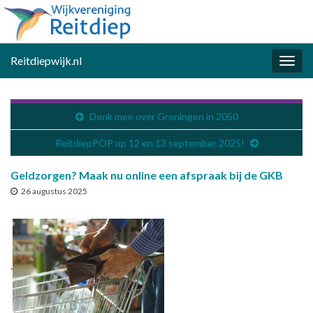
Reitdiepwijk.nl
Togg
navig
Denk mee over Groningen in 2050
ReitdiepPOP op 12 en 13 september 2025!
Geldzorgen? Maak nu online een afspraak bij de GKB
26 augustus 2025
.