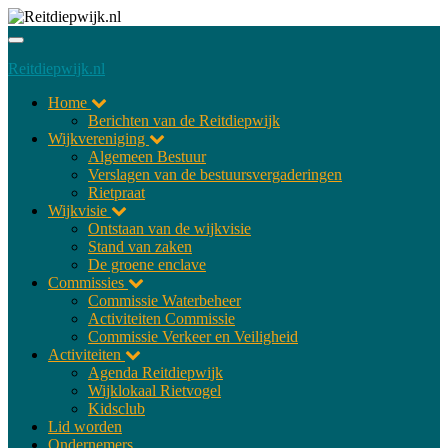
Toggle
navigatie
Reitdiepwijk.nl
Home
Berichten van de Reitdiepwijk
Wijkvereniging
Algemeen Bestuur
Verslagen van de bestuursvergaderingen
Rietpraat
Wijkvisie
Ontstaan van de wijkvisie
Stand van zaken
De groene enclave
Commissies
Commissie Waterbeheer
Activiteiten Commissie
Commissie Verkeer en Veiligheid
Activiteiten
Agenda Reitdiepwijk
Wijklokaal Rietvogel
Kidsclub
Lid worden
Ondernemers