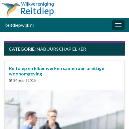
Reitdiepwijk.nl
Togg
navig
CATEGORIE:
NABUURSCHAP ELKER
Reitdiep en Elker werken samen aan prettige
woonomgeving
24 maart 2018