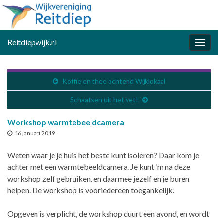
Reitdiepwijk.nl
Togg
navig
Koffie en thee ochtend Wijklokaal
Schaatsen uit het vet!
Workshop warmtebeeldcamera
16 januari 2019
Weten waar je je huis het beste kunt isoleren? Daar kom je
achter met een warmtebeeldcamera. Je kunt ‘m na deze
workshop zelf gebruiken, en daarmee jezelf en je buren
helpen. De workshop is vooriedereen toegankelijk.
Opgeven is verplicht, de workshop duurt een avond, en wordt