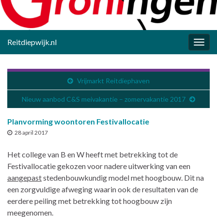
Reitdiepwijk.nl
Togg
navig
Vrijmarkt Reitdiephaven
Nieuw aanbod C&S meivakantie – zomervakantie 2017
Planvorming woontoren Festivallocatie
28 april 2017
Het college van B en W heeft met betrekking tot de
Festivallocatie gekozen voor nadere uitwerking van een
aangepast
stedenbouwkundig model met hoogbouw. Dit na
een zorgvuldige afweging waarin ook de resultaten van de
eerdere peiling met betrekking tot hoogbouw zijn
meegenomen.