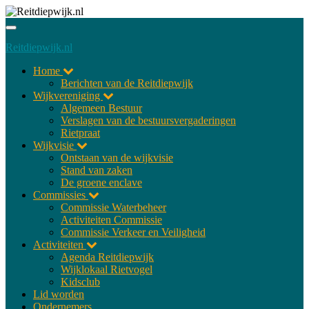
Toggle
navigatie
Reitdiepwijk.nl
Home
Berichten van de Reitdiepwijk
Wijkvereniging
Algemeen Bestuur
Verslagen van de bestuursvergaderingen
Rietpraat
Wijkvisie
Ontstaan van de wijkvisie
Stand van zaken
De groene enclave
Commissies
Commissie Waterbeheer
Activiteiten Commissie
Commissie Verkeer en Veiligheid
Activiteiten
Agenda Reitdiepwijk
Wijklokaal Rietvogel
Kidsclub
Lid worden
Ondernemers