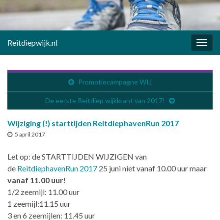
Reitdiepwijk.nl
Togg
navig
Promotiecampagne WIJ
De eerste Reitdiep wijkkrant van 2017!
Wijziging (!) starttijden ReitdiephavenRun 2017
5 april 2017
Let op: de STARTTIJDEN WIJZIGEN van
de
ReitdiephavenRun 2017
25 juni niet vanaf 10.00 uur maar
vanaf 11.00 uur
!
1/2 zeemijl: 11.00 uur
1 zeemijl:11.15 uur
3 en 6 zeemijlen: 11.45 uur