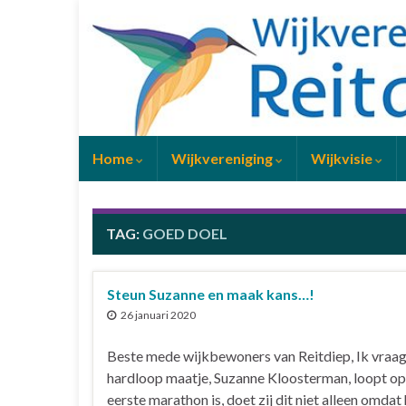
Home
Wijkvereniging
Wijkvisie
TAG:
GOED DOEL
Steun Suzanne en maak kans…!
26 januari 2020
Beste mede wijkbewoners van Reitdiep, Ik vraag
hardloop maatje, Suzanne Kloosterman, loopt op 
eerste marathon is, doet zij dit niet alleen omda