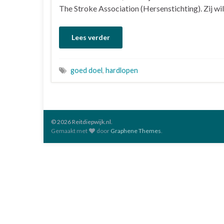
The Stroke Association (Hersenstichting). Zij wi
Lees verder
goed doel
,
hardlopen
© 2026 Reitdiepwijk.nl.
Gemaakt met
door
Graphene Themes
.