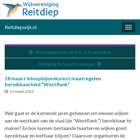
Reitdiepwijk.nl
Togg
navig
Werkzaamheden bij Sluis 4-8 november
Wijziging fietspad in voetpad
18 maart inloopbijeenkomst maatregelen
bereikbaarheid “Westflank”
11 maart 2025
Wat gaat er de komende jaren gebeuren om nieuwe wijken
aan de westkant van de stad (de “Westflank”) bereikbaar te
maken? En hoe kunnen bestaande buurten en wijken goed
bereikbaar en leefbaar blijven? Daarover organiseren de