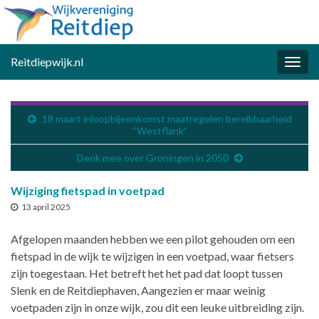
Reitdiepwijk.nl
Togg
navig
18 maart inloopbijeenkomst maatregelen bereikbaarheid
“Westflank”
Denk mee over Groningen in 2050
Wijziging fietspad in voetpad
13 april 2025
Afgelopen maanden hebben we een pilot gehouden om een
fietspad in de wijk te wijzigen in een voetpad, waar fietsers
zijn toegestaan. Het betreft het het pad dat loopt tussen
Slenk en de Reitdiephaven, Aangezien er maar weinig
voetpaden zijn in onze wijk, zou dit een leuke uitbreiding zijn.