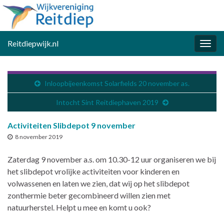
Reitdiepwijk.nl
Togg
navig
Inloopbijeenkomst Solarfields 20 november as.
Intocht Sint Reitdiephaven 2019
Activiteiten Slibdepot 9 november
8 november 2019
Zaterdag 9 november a.s. om 10.30-12 uur organiseren we bij
het slibdepot vrolijke activiteiten voor kinderen en
volwassenen en laten we zien, dat wij op het slibdepot
zonthermie beter gecombineerd willen zien met
natuurherstel. Helpt u mee en komt u ook?