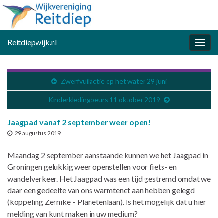
Reitdiepwijk.nl
Togg
navig
Zwerfvuilactie op het water 29 juni
Kinderkledingbeurs 11 oktober 2019
Jaagpad vanaf 2 september weer open!
29 augustus 2019
Maandag 2 september aanstaande kunnen we het Jaagpad in
Groningen gelukkig weer openstellen voor fiets- en
wandelverkeer. Het Jaagpad was een tijd gestremd omdat we
daar een gedeelte van ons warmtenet aan hebben gelegd
(koppeling Zernike – Planetenlaan). Is het mogelijk dat u hier
melding van kunt maken in uw medium?