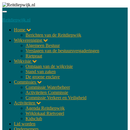
Toggle
navigatie
Reitdiepwijk.nl
Home
Berichten van de Reitdiepwijk
Wijkvereniging
Algemeen Bestuur
Verslagen van de bestuursvergaderingen
Rietpraat
Wijkvisie
Ontstaan van de wijkvisie
Stand van zaken
De groene enclave
Commissies
Commissie Waterbeheer
Activiteiten Commissie
Commissie Verkeer en Veiligheid
Activiteiten
Agenda Reitdiepwijk
Wijklokaal Rietvogel
Kidsclub
Lid worden
Ondernemers