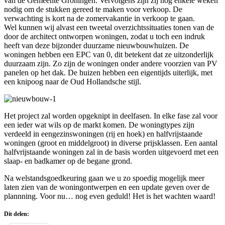
van de Gemeente Groningen. Vervolgens zijn zij nog enkele weken
nodig om de stukken gereed te maken voor verkoop. De
verwachting is kort na de zomervakantie in verkoop te gaan.
Wel kunnen wij alvast een tweetal overzichtssituaties tonen van de
door de architect ontworpen woningen, zodat u toch een indruk
heeft van deze bijzonder duurzame nieuwbouwhuizen. De
woningen hebben een EPC van 0, dit betekent dat ze uitzonderlijk
duurzaam zijn. Zo zijn de woningen onder andere voorzien van PV
panelen op het dak. De huizen hebben een eigentijds uiterlijk, met
een knipoog naar de Oud Hollandsche stijl.
Het project zal worden opgeknipt in deelfasen. In elke fase zal voor
een ieder wat wils op de markt komen. De woningtypes zijn
verdeeld in eengezinswoningen (rij en hoek) en halfvrijstaande
woningen (groot en middelgroot) in diverse prijsklassen. Een aantal
halfvrijstaande woningen zal in de basis worden uitgevoerd met een
slaap- en badkamer op de begane grond.
Na welstandsgoedkeuring gaan we u zo spoedig mogelijk meer
laten zien van de woningontwerpen en een update geven over de
plannning. Voor nu… nog even geduld! Het is het wachten waard!
Dit delen: