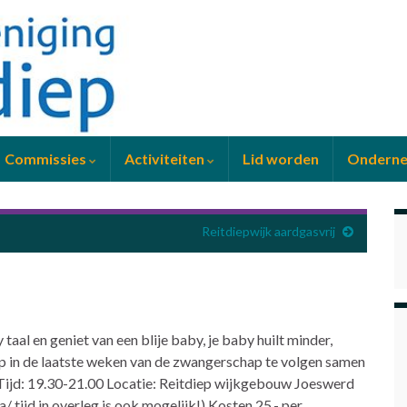
Commissies
Activiteiten
Lid worden
Ondern
Reitdiepwijk aardgasvrij
al en geniet van een blije baby, je baby huilt minder,
p in de laatste weken van de zwangerschap te volgen samen
Tijd: 19.30-21.00 Locatie: Reitdiep wijkgebouw Joeswerd
a/ tijd in overleg is ook mogelijk!) Kosten 25,- per