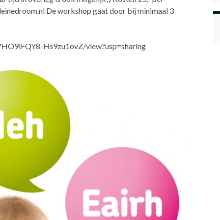
leinedroom.nl De workshop gaat door bij minimaal 3
9rVHO9lFQY8-Hs9zu1ovZ/view?usp=sharing