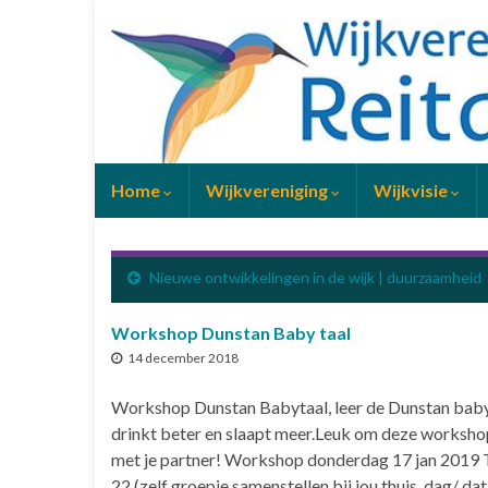
Home
Wijkvereniging
Wijkvisie
Nieuwe ontwikkelingen in de wijk | duurzaamheid
Workshop Dunstan Baby taal
14 december 2018
Workshop Dunstan Babytaal, leer de Dunstan baby ta
drinkt beter en slaapt meer.Leuk om deze worksho
met je partner! Workshop donderdag 17 jan 2019 
22 (zelf groepje samenstellen bij jou thuis, dag/ dat