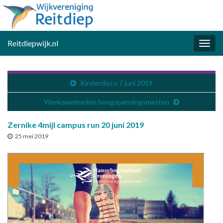
Reitdiepwijk.nl
Togg
navig
Kinderdisco 7 juni 2019
Werkzaamheden hoogspanningsmasten
Zernike 4mijl campus run 20 juni 2019
25 mei 2019