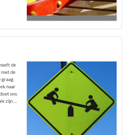
heeft de
t met de
e graag
lek naar
 doet ons
We zijn …