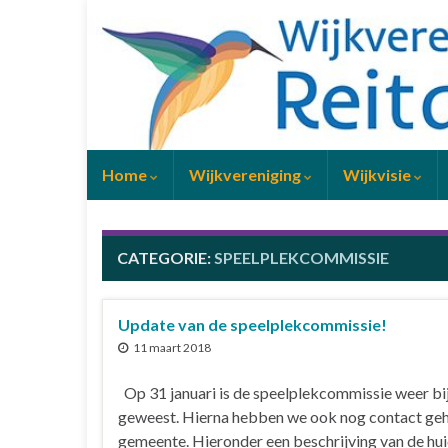
Home
Wijkvereniging
Wijkvisie
CATEGORIE:
SPEELPLEKCOMMISSIE
Update van de speelplekcommissie!
11 maart 2018
Op 31 januari is de speelplekcommissie weer bij
geweest. Hierna hebben we ook nog contact ge
gemeente. Hieronder een beschrijving van de hu