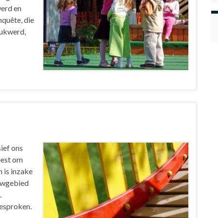
werd en
quête, die
Jukwerd,
ief ons
eest om
 is inzake
ouwgebied
.
esproken.