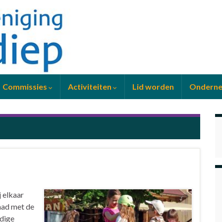
Commissies
Activiteiten
Lid worden
Ondern
 elkaar
had met de
idige